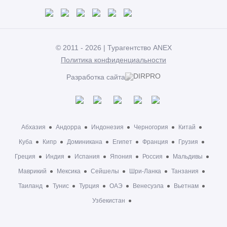
© 2011 - 2026 | Турагентство ANEX
Политика конфиденциальности
Разработка сайта
Абхазия
Андорра
Индонезия
Черногория
Китай
Куба
Кипр
Доминикана
Египет
Франция
Грузия
Греция
Индия
Испания
Япония
Россия
Мальдивы
Маврикий
Мексика
Сейшелы
Шри-Ланка
Танзания
Таиланд
Тунис
Турция
ОАЭ
Венесуэла
Вьетнам
Узбекистан