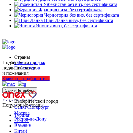
Узбекистан
без виз, без сертификата
Франция
виза, без сертификата
Черногория
без виз, без сертификата
Шри-Ланка
виза, без сертификата
Япония
виза, без сертификата
Страны
Подберём отель
Офисы продаж
под ваш бюджет
Поиск туров
и пожелания
+7 (812) 250-53-01
Заявка на подбор отеля
Санкт-Петербург
Выберите свой город
Популярные страны
Санкт-Петербург
Москва
Турция
Ростов-на-Дону
Египет
Пушкин
Вьетнам
Китай