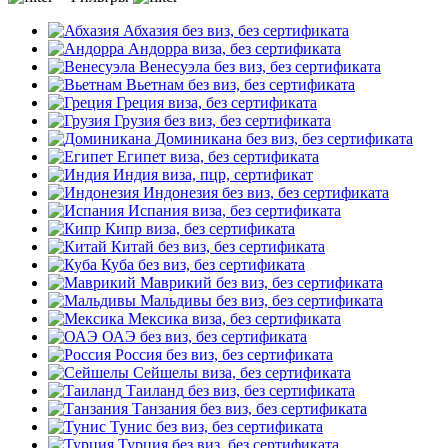
Абхазия
без виз, без сертификата
Андорра
виза, без сертификата
Венесуэла
без виз, без сертификата
Вьетнам
без виз, без сертификата
Греция
виза, без сертификата
Грузия
без виз, без сертификата
Доминикана
без виз, без сертификата
Египет
виза, без сертификата
Индия
виза, пцр, сертификат
Индонезия
без виз, без сертификата
Испания
виза, без сертификата
Кипр
виза, без сертификата
Китай
без виз, без сертификата
Куба
без виз, без сертификата
Маврикий
без виз, без сертификата
Мальдивы
без виз, без сертификата
Мексика
виза, без сертификата
ОАЭ
без виз, без сертификата
Россия
без виз, без сертификата
Сейшелы
виза, без сертификата
Таиланд
без виз, без сертификата
Танзания
без виз, без сертификата
Тунис
без виз, без сертификата
Турция
без виз, без сертификата