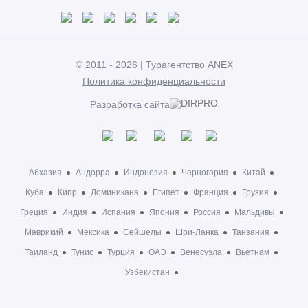
© 2011 - 2026 | Турагентство ANEX
Политика конфиденциальности
Разработка сайта
Абхазия
Андорра
Индонезия
Черногория
Китай
Куба
Кипр
Доминикана
Египет
Франция
Грузия
Греция
Индия
Испания
Япония
Россия
Мальдивы
Маврикий
Мексика
Сейшелы
Шри-Ланка
Танзания
Таиланд
Тунис
Турция
ОАЭ
Венесуэла
Вьетнам
Узбекистан