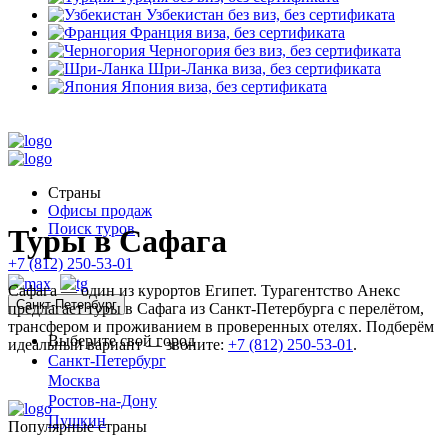
Узбекистан
без виз, без сертификата
Франция
виза, без сертификата
Черногория
без виз, без сертификата
Шри-Ланка
виза, без сертификата
Япония
виза, без сертификата
Страны
Офисы продаж
Поиск туров
Туры в Сафага
+7 (812) 250-53-01
Сафага — один из курортов Египет. Турагентство Анекс
Санкт-Петербург
предлагает туры в Сафага из Санкт-Петербурга с перелётом,
трансфером и проживанием в проверенных отелях. Подберём
Выберите свой город
идеальный вариант — звоните:
+7 (812) 250-53-01
.
Санкт-Петербург
Москва
Ростов-на-Дону
Пушкин
Популярные страны