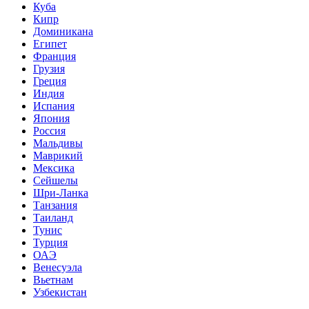
Куба
Кипр
Доминикана
Египет
Франция
Грузия
Греция
Индия
Испания
Япония
Россия
Мальдивы
Маврикий
Мексика
Сейшелы
Шри-Ланка
Танзания
Таиланд
Тунис
Турция
ОАЭ
Венесуэла
Вьетнам
Узбекистан