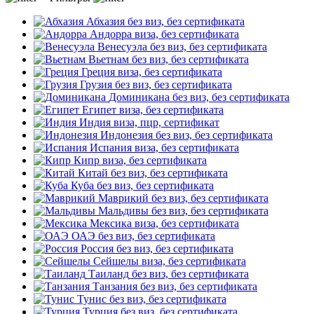
Абхазия
без виз, без сертификата
Андорра
виза, без сертификата
Венесуэла
без виз, без сертификата
Вьетнам
без виз, без сертификата
Греция
виза, без сертификата
Грузия
без виз, без сертификата
Доминикана
без виз, без сертификата
Египет
виза, без сертификата
Индия
виза, пцр, сертификат
Индонезия
без виз, без сертификата
Испания
виза, без сертификата
Кипр
виза, без сертификата
Китай
без виз, без сертификата
Куба
без виз, без сертификата
Маврикий
без виз, без сертификата
Мальдивы
без виз, без сертификата
Мексика
виза, без сертификата
ОАЭ
без виз, без сертификата
Россия
без виз, без сертификата
Сейшелы
виза, без сертификата
Таиланд
без виз, без сертификата
Танзания
без виз, без сертификата
Тунис
без виз, без сертификата
Турция
без виз, без сертификата