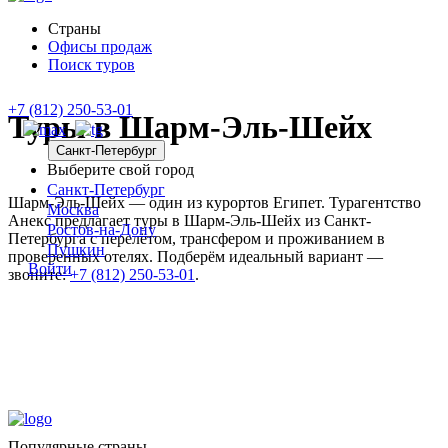
Страны
Офисы продаж
Поиск туров
+7 (812) 250-53-01
Туры в Шарм-Эль-Шейх
Санкт-Петербург
Выберите свой город
Санкт-Петербург
Шарм-Эль-Шейх — один из курортов Египет. Турагентство
Москва
Анекс предлагает туры в Шарм-Эль-Шейх из Санкт-
Ростов-на-Дону
Петербурга с перелётом, трансфером и проживанием в
Пушкин
проверенных отелях. Подберём идеальный вариант —
Войти
звоните:
+7 (812) 250-53-01
.
Популярные страны