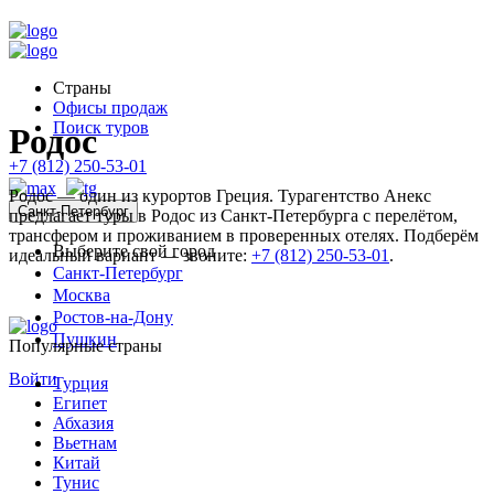
Страны
Офисы продаж
Поиск туров
Родос
+7 (812) 250-53-01
Родос — один из курортов Греция. Турагентство Анекс
Санкт-Петербург
предлагает туры в Родос из Санкт-Петербурга с перелётом,
трансфером и проживанием в проверенных отелях. Подберём
Выберите свой город
идеальный вариант — звоните:
+7 (812) 250-53-01
.
Санкт-Петербург
Москва
Ростов-на-Дону
Пушкин
Популярные страны
Войти
Турция
Египет
Абхазия
Вьетнам
Китай
Тунис