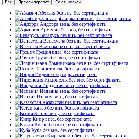
Все
Прямой перелёт
Со стыковкой
Абхазия
без виз, без сертификата
Азербайджан
без виз, без сертификата
Андорра
виза, без сертификата
Армения
без виз, без сертификата
Беларусь
без виз, без сертификата
Венесуэла
без виз, без сертификата
Вьетнам
без виз, без сертификата
Греция
виза, без сертификата
Грузия
без виз, без сертификата
Доминикана
без виз, без сертификата
Египет
виза, без сертификата
Индия
виза, пцр, сертификат
Индонезия
без виз, без сертификата
Иордания
виза, без сертификата
Испания
виза, без сертификата
Италия
виза, без сертификата
Казахстан
без виз, без сертификата
Катар
без виз, без сертификата
Кения
виза, без сертификата
Кипр
виза, без сертификата
Китай
без виз, без сертификата
Куба
без виз, без сертификата
Кыргызстан
без виз, без сертификата