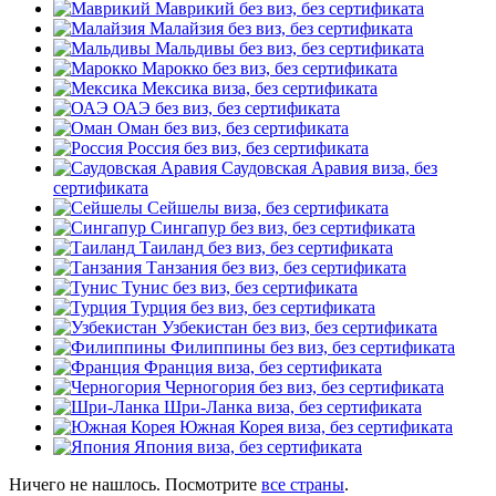
Маврикий
без виз, без сертификата
Малайзия
без виз, без сертификата
Мальдивы
без виз, без сертификата
Марокко
без виз, без сертификата
Мексика
виза, без сертификата
ОАЭ
без виз, без сертификата
Оман
без виз, без сертификата
Россия
без виз, без сертификата
Саудовская Аравия
виза, без
сертификата
Сейшелы
виза, без сертификата
Сингапур
без виз, без сертификата
Таиланд
без виз, без сертификата
Танзания
без виз, без сертификата
Тунис
без виз, без сертификата
Турция
без виз, без сертификата
Узбекистан
без виз, без сертификата
Филиппины
без виз, без сертификата
Франция
виза, без сертификата
Черногория
без виз, без сертификата
Шри-Ланка
виза, без сертификата
Южная Корея
виза, без сертификата
Япония
виза, без сертификата
Ничего не нашлось. Посмотрите
все страны
.