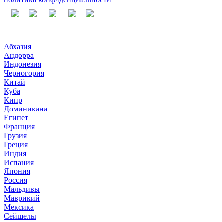
Абхазия
Андорра
Индонезия
Черногория
Китай
Куба
Кипр
Доминикана
Египет
Франция
Грузия
Греция
Индия
Испания
Япония
Россия
Мальдивы
Маврикий
Мексика
Сейшелы