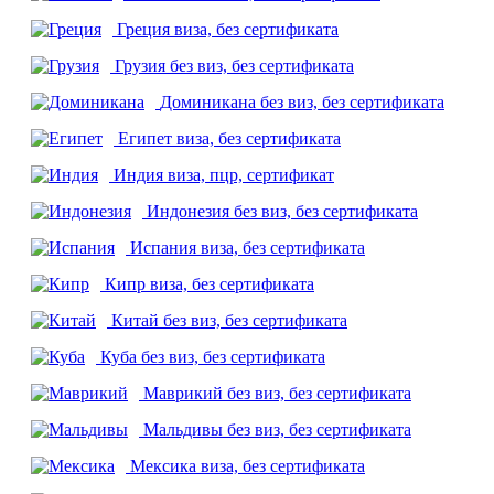
Греция
виза, без сертификата
Грузия
без виз, без сертификата
Доминикана
без виз, без сертификата
Египет
виза, без сертификата
Индия
виза, пцр, сертификат
Индонезия
без виз, без сертификата
Испания
виза, без сертификата
Кипр
виза, без сертификата
Китай
без виз, без сертификата
Куба
без виз, без сертификата
Маврикий
без виз, без сертификата
Мальдивы
без виз, без сертификата
Мексика
виза, без сертификата