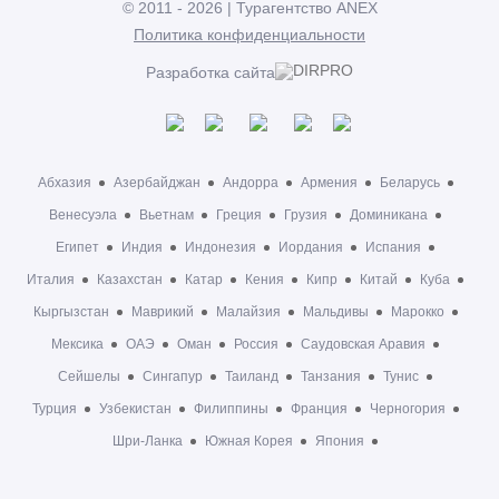
© 2011 - 2026 | Турагентство ANEX
Политика конфиденциальности
Разработка сайта
Абхазия
Азербайджан
Андорра
Армения
Беларусь
Венесуэла
Вьетнам
Греция
Грузия
Доминикана
Египет
Индия
Индонезия
Иордания
Испания
Италия
Казахстан
Катар
Кения
Кипр
Китай
Куба
Кыргызстан
Маврикий
Малайзия
Мальдивы
Марокко
Мексика
ОАЭ
Оман
Россия
Саудовская Аравия
Сейшелы
Сингапур
Таиланд
Танзания
Тунис
Турция
Узбекистан
Филиппины
Франция
Черногория
Шри-Ланка
Южная Корея
Япония