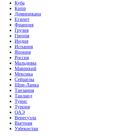
Куба
Кипр
Доминикана
Египет
Франция
Грузия
Греция
Индия
Испания
Япония
Россия
Мальдивы
Маврикий
Мексика
Сейшелы
Шри-Ланка
Танзания
Таиланд
Тунис
Турция
ОАЭ
Венесуэла
Вьетнам
Узбекистан