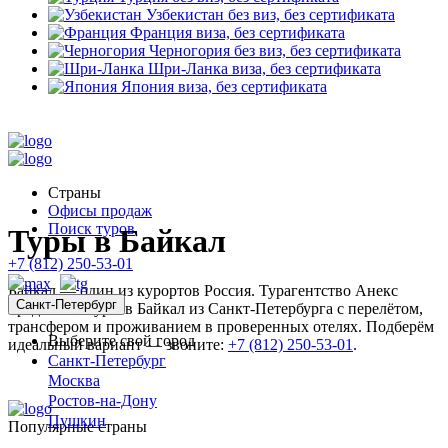
Узбекистан
без виз, без сертификата
Франция
виза, без сертификата
Черногория
без виз, без сертификата
Шри-Ланка
виза, без сертификата
Япония
виза, без сертификата
Страны
Офисы продаж
Поиск туров
Туры в Байкал
+7 (812) 250-53-01
Байкал — один из курортов Россия. Турагентство Анекс
Санкт-Петербург
предлагает туры в Байкал из Санкт-Петербурга с перелётом,
трансфером и проживанием в проверенных отелях. Подберём
Выберите свой город
идеальный вариант — звоните:
+7 (812) 250-53-01
.
Санкт-Петербург
Москва
Ростов-на-Дону
Пушкин
Популярные страны