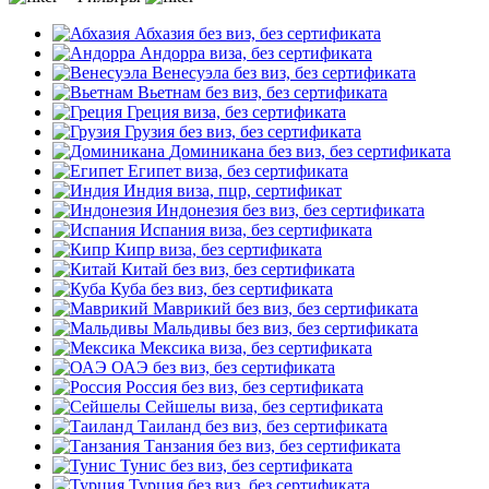
Абхазия
без виз, без сертификата
Андорра
виза, без сертификата
Венесуэла
без виз, без сертификата
Вьетнам
без виз, без сертификата
Греция
виза, без сертификата
Грузия
без виз, без сертификата
Доминикана
без виз, без сертификата
Египет
виза, без сертификата
Индия
виза, пцр, сертификат
Индонезия
без виз, без сертификата
Испания
виза, без сертификата
Кипр
виза, без сертификата
Китай
без виз, без сертификата
Куба
без виз, без сертификата
Маврикий
без виз, без сертификата
Мальдивы
без виз, без сертификата
Мексика
виза, без сертификата
ОАЭ
без виз, без сертификата
Россия
без виз, без сертификата
Сейшелы
виза, без сертификата
Таиланд
без виз, без сертификата
Танзания
без виз, без сертификата
Тунис
без виз, без сертификата
Турция
без виз, без сертификата