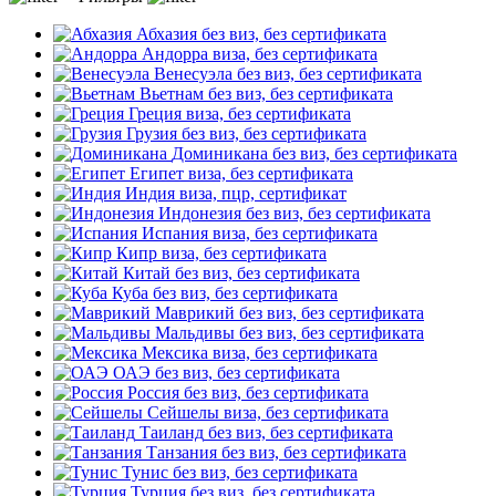
Абхазия
без виз, без сертификата
Андорра
виза, без сертификата
Венесуэла
без виз, без сертификата
Вьетнам
без виз, без сертификата
Греция
виза, без сертификата
Грузия
без виз, без сертификата
Доминикана
без виз, без сертификата
Египет
виза, без сертификата
Индия
виза, пцр, сертификат
Индонезия
без виз, без сертификата
Испания
виза, без сертификата
Кипр
виза, без сертификата
Китай
без виз, без сертификата
Куба
без виз, без сертификата
Маврикий
без виз, без сертификата
Мальдивы
без виз, без сертификата
Мексика
виза, без сертификата
ОАЭ
без виз, без сертификата
Россия
без виз, без сертификата
Сейшелы
виза, без сертификата
Таиланд
без виз, без сертификата
Танзания
без виз, без сертификата
Тунис
без виз, без сертификата
Турция
без виз, без сертификата