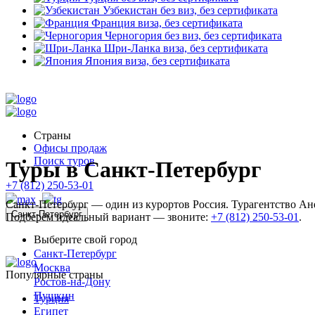
Узбекистан
без виз, без сертификата
Франция
виза, без сертификата
Черногория
без виз, без сертификата
Шри-Ланка
виза, без сертификата
Япония
виза, без сертификата
Страны
Офисы продаж
Поиск туров
Туры в Санкт-Петербург
+7 (812) 250-53-01
Санкт-Петербург — один из курортов Россия. Турагентство Ан
Санкт-Петербург
Подберём идеальный вариант — звоните:
+7 (812) 250-53-01
.
Выберите свой город
Санкт-Петербург
Москва
Популярные страны
Ростов-на-Дону
Пушкин
Турция
Египет