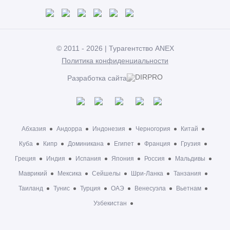
© 2011 - 2026 | Турагентство ANEX
Политика конфиденциальности
Разработка сайта
Абхазия
Андорра
Индонезия
Черногория
Китай
Куба
Кипр
Доминикана
Египет
Франция
Грузия
Греция
Индия
Испания
Япония
Россия
Мальдивы
Маврикий
Мексика
Сейшелы
Шри-Ланка
Танзания
Таиланд
Тунис
Турция
ОАЭ
Венесуэла
Вьетнам
Узбекистан