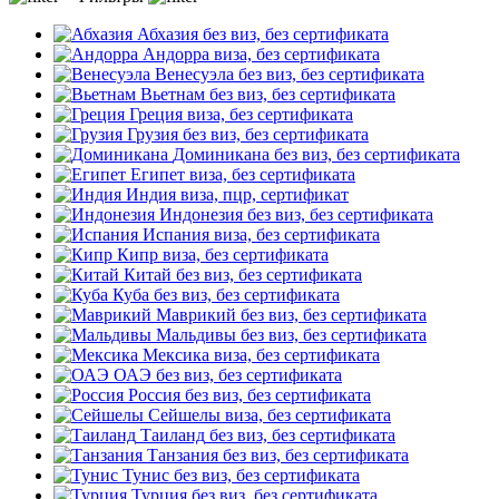
Абхазия
без виз, без сертификата
Андорра
виза, без сертификата
Венесуэла
без виз, без сертификата
Вьетнам
без виз, без сертификата
Греция
виза, без сертификата
Грузия
без виз, без сертификата
Доминикана
без виз, без сертификата
Египет
виза, без сертификата
Индия
виза, пцр, сертификат
Индонезия
без виз, без сертификата
Испания
виза, без сертификата
Кипр
виза, без сертификата
Китай
без виз, без сертификата
Куба
без виз, без сертификата
Маврикий
без виз, без сертификата
Мальдивы
без виз, без сертификата
Мексика
виза, без сертификата
ОАЭ
без виз, без сертификата
Россия
без виз, без сертификата
Сейшелы
виза, без сертификата
Таиланд
без виз, без сертификата
Танзания
без виз, без сертификата
Тунис
без виз, без сертификата
Турция
без виз, без сертификата