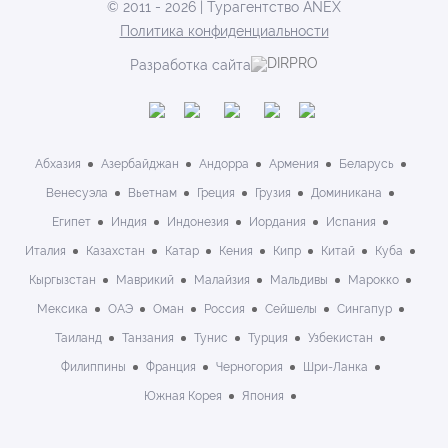
© 2011 - 2026 | Турагентство ANEX
Политика конфиденциальности
Разработка сайта
Абхазия
Азербайджан
Андорра
Армения
Беларусь
Венесуэла
Вьетнам
Греция
Грузия
Доминикана
Египет
Индия
Индонезия
Иордания
Испания
Италия
Казахстан
Катар
Кения
Кипр
Китай
Куба
Кыргызстан
Маврикий
Малайзия
Мальдивы
Марокко
Мексика
ОАЭ
Оман
Россия
Сейшелы
Сингапур
Таиланд
Танзания
Тунис
Турция
Узбекистан
Филиппины
Франция
Черногория
Шри-Ланка
Южная Корея
Япония