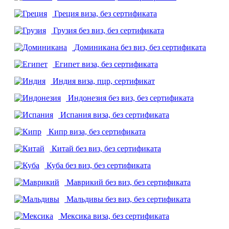
Греция
виза, без сертификата
Грузия
без виз, без сертификата
Доминикана
без виз, без сертификата
Египет
виза, без сертификата
Индия
виза, пцр, сертификат
Индонезия
без виз, без сертификата
Испания
виза, без сертификата
Кипр
виза, без сертификата
Китай
без виз, без сертификата
Куба
без виз, без сертификата
Маврикий
без виз, без сертификата
Мальдивы
без виз, без сертификата
Мексика
виза, без сертификата