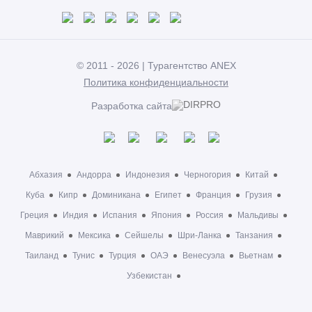
© 2011 - 2026 | Турагентство ANEX
Политика конфиденциальности
Разработка сайта
Абхазия
Андорра
Индонезия
Черногория
Китай
Куба
Кипр
Доминикана
Египет
Франция
Грузия
Греция
Индия
Испания
Япония
Россия
Мальдивы
Маврикий
Мексика
Сейшелы
Шри-Ланка
Танзания
Таиланд
Тунис
Турция
ОАЭ
Венесуэла
Вьетнам
Узбекистан