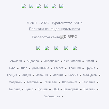
© 2011 - 2026 | Турагентство ANEX
Политика конфиденциальности
Разработка сайта
Абхазия
Андорра
Индонезия
Черногория
Китай
Куба
Кипр
Доминикана
Египет
Франция
Грузия
Греция
Индия
Испания
Япония
Россия
Мальдивы
Маврикий
Мексика
Сейшелы
Шри-Ланка
Танзания
Таиланд
Тунис
Турция
ОАЭ
Венесуэла
Вьетнам
Узбекистан