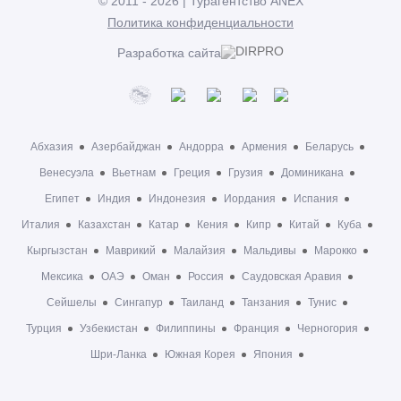
© 2011 - 2026 | Турагентство ANEX
Политика конфиденциальности
Разработка сайта
Абхазия
Азербайджан
Андорра
Армения
Беларусь
Венесуэла
Вьетнам
Греция
Грузия
Доминикана
Египет
Индия
Индонезия
Иордания
Испания
Италия
Казахстан
Катар
Кения
Кипр
Китай
Куба
Кыргызстан
Маврикий
Малайзия
Мальдивы
Марокко
Мексика
ОАЭ
Оман
Россия
Саудовская Аравия
Сейшелы
Сингапур
Таиланд
Танзания
Тунис
Турция
Узбекистан
Филиппины
Франция
Черногория
Шри-Ланка
Южная Корея
Япония