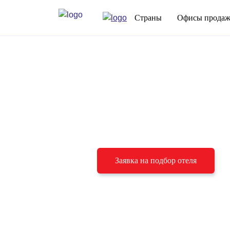
Страны
Офисы прода
Подберём отель
под ваш бюджет
и пожелания
Заявка на подбор отеля