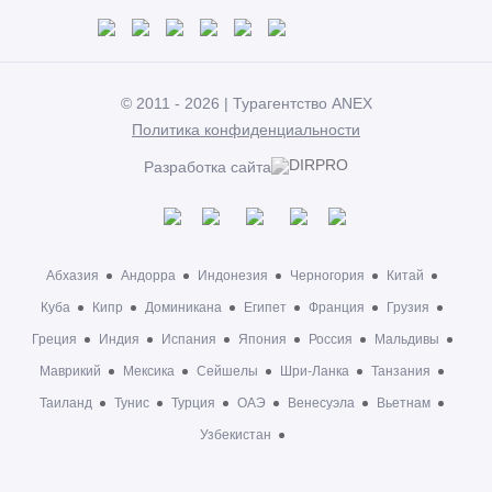
© 2011 - 2026 | Турагентство ANEX
Политика конфиденциальности
Разработка сайта
Абхазия
Андорра
Индонезия
Черногория
Китай
Куба
Кипр
Доминикана
Египет
Франция
Грузия
Греция
Индия
Испания
Япония
Россия
Мальдивы
Маврикий
Мексика
Сейшелы
Шри-Ланка
Танзания
Таиланд
Тунис
Турция
ОАЭ
Венесуэла
Вьетнам
Узбекистан