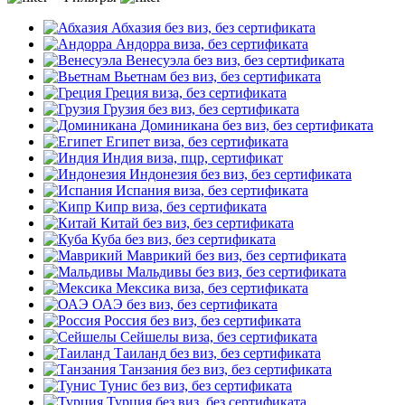
Абхазия
без виз, без сертификата
Андорра
виза, без сертификата
Венесуэла
без виз, без сертификата
Вьетнам
без виз, без сертификата
Греция
виза, без сертификата
Грузия
без виз, без сертификата
Доминикана
без виз, без сертификата
Египет
виза, без сертификата
Индия
виза, пцр, сертификат
Индонезия
без виз, без сертификата
Испания
виза, без сертификата
Кипр
виза, без сертификата
Китай
без виз, без сертификата
Куба
без виз, без сертификата
Маврикий
без виз, без сертификата
Мальдивы
без виз, без сертификата
Мексика
виза, без сертификата
ОАЭ
без виз, без сертификата
Россия
без виз, без сертификата
Сейшелы
виза, без сертификата
Таиланд
без виз, без сертификата
Танзания
без виз, без сертификата
Тунис
без виз, без сертификата
Турция
без виз, без сертификата