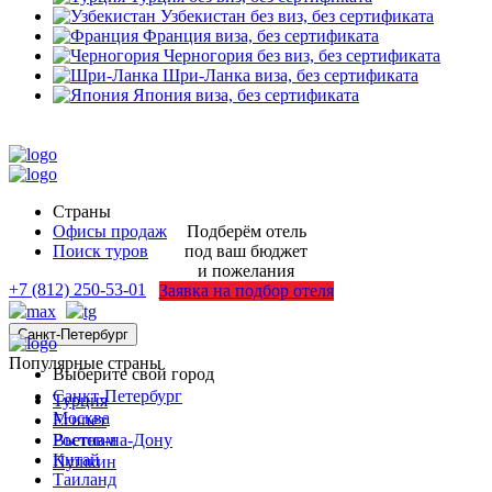
Узбекистан
без виз, без сертификата
Франция
виза, без сертификата
Черногория
без виз, без сертификата
Шри-Ланка
виза, без сертификата
Япония
виза, без сертификата
Страны
Офисы продаж
Подберём отель
Поиск туров
под ваш бюджет
и пожелания
+7 (812) 250-53-01
Заявка на подбор отеля
Санкт-Петербург
Популярные страны
Выберите свой город
Санкт-Петербург
Турция
Москва
Египет
Ростов-на-Дону
Вьетнам
Китай
Пушкин
Таиланд