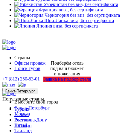
Узбекистан
без виз, без сертификата
Франция
виза, без сертификата
Черногория
без виз, без сертификата
Шри-Ланка
виза, без сертификата
Япония
виза, без сертификата
Страны
Офисы продаж
Подберём отель
Поиск туров
под ваш бюджет
и пожелания
+7 (812) 250-53-01
Заявка на подбор отеля
Санкт-Петербург
Популярные страны
Выберите свой город
Санкт-Петербург
Турция
Москва
Египет
Ростов-на-Дону
Вьетнам
Китай
Пушкин
Таиланд