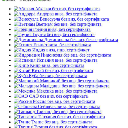
Абхазия
без виз, без сертификата
Андорра
виза, без сертификата
Венесуэла
без виз, без сертификата
Вьетнам
без виз, без сертификата
Греция
виза, без сертификата
Грузия
без виз, без сертификата
Доминикана
без виз, без сертификата
Египет
виза, без сертификата
Индия
виза, пцр, сертификат
Индонезия
без виз, без сертификата
Испания
виза, без сертификата
Кипр
виза, без сертификата
Китай
без виз, без сертификата
Куба
без виз, без сертификата
Маврикий
без виз, без сертификата
Мальдивы
без виз, без сертификата
Мексика
виза, без сертификата
ОАЭ
без виз, без сертификата
Россия
без виз, без сертификата
Сейшелы
виза, без сертификата
Таиланд
без виз, без сертификата
Танзания
без виз, без сертификата
Тунис
без виз, без сертификата
Турция
без виз, без сертификата