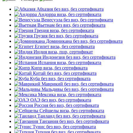
Абхазия
без виз, без сертификата
Андорра
виза, без сертификата
Венесуэла
без виз, без сертификата
Вьетнам
без виз, без сертификата
Греция
виза, без сертификата
Грузия
без виз, без сертификата
Доминикана
без виз, без сертификата
Египет
виза, без сертификата
Индия
виза, пцр, сертификат
Индонезия
без виз, без сертификата
Испания
виза, без сертификата
Кипр
виза, без сертификата
Китай
без виз, без сертификата
Куба
без виз, без сертификата
Маврикий
без виз, без сертификата
Мальдивы
без виз, без сертификата
Мексика
виза, без сертификата
ОАЭ
без виз, без сертификата
Россия
без виз, без сертификата
Сейшелы
виза, без сертификата
Таиланд
без виз, без сертификата
Танзания
без виз, без сертификата
Тунис
без виз, без сертификата
Турция
без виз, без сертификата