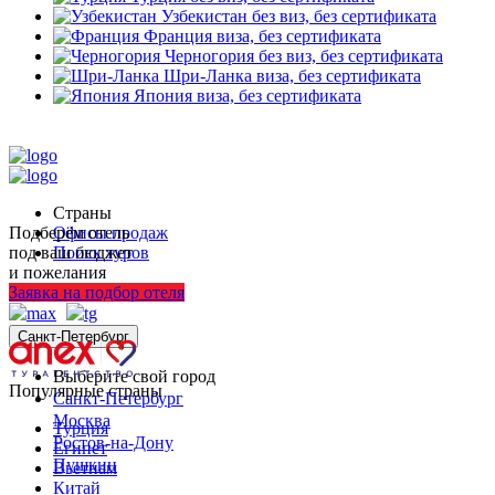
Узбекистан
без виз, без сертификата
Франция
виза, без сертификата
Черногория
без виз, без сертификата
Шри-Ланка
виза, без сертификата
Япония
виза, без сертификата
Страны
Подберём отель
Офисы продаж
под ваш бюджет
Поиск туров
и пожелания
+7 (812) 250-53-01
Заявка на подбор отеля
Санкт-Петербург
Выберите свой город
Популярные страны
Санкт-Петербург
Москва
Турция
Ростов-на-Дону
Египет
Пушкин
Вьетнам
Китай