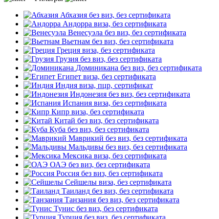
Абхазия
без виз, без сертификата
Андорра
виза, без сертификата
Венесуэла
без виз, без сертификата
Вьетнам
без виз, без сертификата
Греция
виза, без сертификата
Грузия
без виз, без сертификата
Доминикана
без виз, без сертификата
Египет
виза, без сертификата
Индия
виза, пцр, сертификат
Индонезия
без виз, без сертификата
Испания
виза, без сертификата
Кипр
виза, без сертификата
Китай
без виз, без сертификата
Куба
без виз, без сертификата
Маврикий
без виз, без сертификата
Мальдивы
без виз, без сертификата
Мексика
виза, без сертификата
ОАЭ
без виз, без сертификата
Россия
без виз, без сертификата
Сейшелы
виза, без сертификата
Таиланд
без виз, без сертификата
Танзания
без виз, без сертификата
Тунис
без виз, без сертификата
Турция
без виз, без сертификата