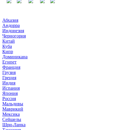
Абхазия
Андорра
Индонезия
Черногория
Китай
Куба
Кипр
Доминикана
Египет
Франция
Грузия
Греция
Индия
Испания
Япония
Россия
Мальдивы
Маврикий
Мексика
Сейшелы
Шри-Ланка
Танзания