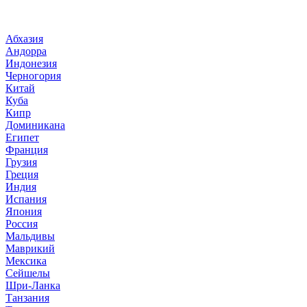
Абхазия
Андорра
Индонезия
Черногория
Китай
Куба
Кипр
Доминикана
Египет
Франция
Грузия
Греция
Индия
Испания
Япония
Россия
Мальдивы
Маврикий
Мексика
Сейшелы
Шри-Ланка
Танзания