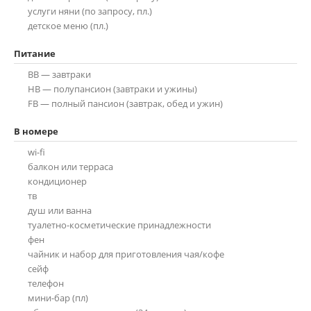
услуги няни (по запросу, пл.)
детское меню (пл.)
BB — завтраки
HB — полупансион (завтраки и ужины)
FB — полный пансион (завтрак, обед и ужин)
wi-fi
балкон или терраса
кондиционер
тв
душ или ванна
туалетно-косметические принадлежности
фен
чайник и набор для приготовления чая/кофе
сейф
телефон
мини-бар (пл)