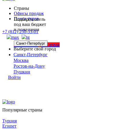
Страны
Офисы продаж
Поиск туров
Подберём отель
под ваш бюджет
и пожелания
+7 (812) 250-53-01
Санкт-Петербург
Заявка на подбор отеля
Выберите свой город
Санкт-Петербург
Москва
Ростов-на-Дону
Пушкин
Войти
Популярные страны
Турция
Египет