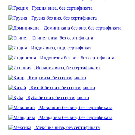
Греция
виза, без сертификата
Грузия
без виз, без сертификата
Доминикана
без виз, без сертификата
Египет
виза, без сертификата
Индия
виза, пцр, сертификат
Индонезия
без виз, без сертификата
Испания
виза, без сертификата
Кипр
виза, без сертификата
Китай
без виз, без сертификата
Куба
без виз, без сертификата
Маврикий
без виз, без сертификата
Мальдивы
без виз, без сертификата
Мексика
виза, без сертификата