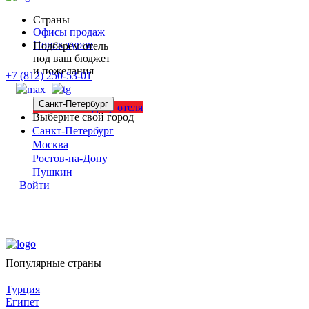
Страны
Офисы продаж
Поиск туров
Подберём отель
под ваш бюджет
и пожелания
+7 (812) 250-53-01
Санкт-Петербург
Заявка на подбор отеля
Выберите свой город
Санкт-Петербург
Москва
Ростов-на-Дону
Пушкин
Войти
Популярные страны
Турция
Египет