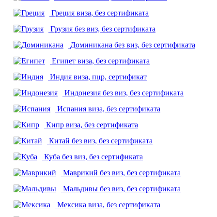
Греция
виза, без сертификата
Грузия
без виз, без сертификата
Доминикана
без виз, без сертификата
Египет
виза, без сертификата
Индия
виза, пцр, сертификат
Индонезия
без виз, без сертификата
Испания
виза, без сертификата
Кипр
виза, без сертификата
Китай
без виз, без сертификата
Куба
без виз, без сертификата
Маврикий
без виз, без сертификата
Мальдивы
без виз, без сертификата
Мексика
виза, без сертификата