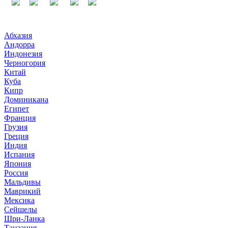
Абхазия
Андорра
Индонезия
Черногория
Китай
Куба
Кипр
Доминикана
Египет
Франция
Грузия
Греция
Индия
Испания
Япония
Россия
Мальдивы
Маврикий
Мексика
Сейшелы
Шри-Ланка
Танзания