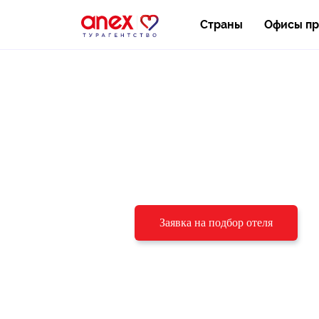
Страны
Офисы п
Подберём отель
под ваш бюджет
и пожелания
Заявка на подбор отеля