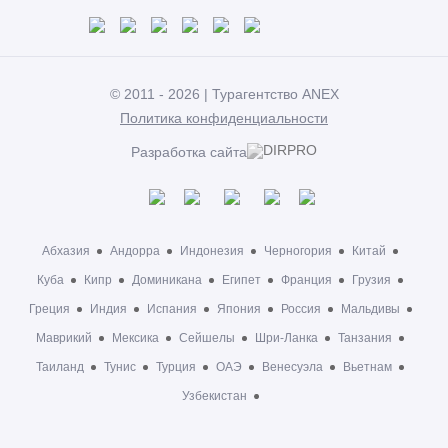
© 2011 - 2026 | Турагентство ANEX
Политика конфиденциальности
Разработка сайта
Абхазия
Андорра
Индонезия
Черногория
Китай
Куба
Кипр
Доминикана
Египет
Франция
Грузия
Греция
Индия
Испания
Япония
Россия
Мальдивы
Маврикий
Мексика
Сейшелы
Шри-Ланка
Танзания
Таиланд
Тунис
Турция
ОАЭ
Венесуэла
Вьетнам
Узбекистан