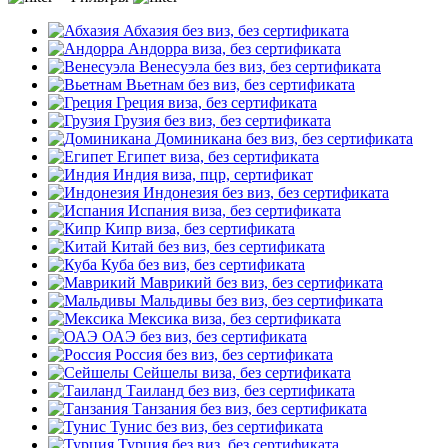
Абхазия
без виз, без сертификата
Андорра
виза, без сертификата
Венесуэла
без виз, без сертификата
Вьетнам
без виз, без сертификата
Греция
виза, без сертификата
Грузия
без виз, без сертификата
Доминикана
без виз, без сертификата
Египет
виза, без сертификата
Индия
виза, пцр, сертификат
Индонезия
без виз, без сертификата
Испания
виза, без сертификата
Кипр
виза, без сертификата
Китай
без виз, без сертификата
Куба
без виз, без сертификата
Маврикий
без виз, без сертификата
Мальдивы
без виз, без сертификата
Мексика
виза, без сертификата
ОАЭ
без виз, без сертификата
Россия
без виз, без сертификата
Сейшелы
виза, без сертификата
Таиланд
без виз, без сертификата
Танзания
без виз, без сертификата
Тунис
без виз, без сертификата
Турция
без виз, без сертификата