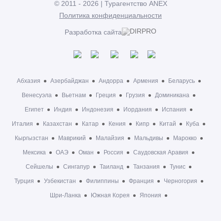
© 2011 - 2026 | Турагентство ANEX
Политика конфиденциальности
Разработка сайта
Абхазия
Азербайджан
Андорра
Армения
Беларусь
Венесуэла
Вьетнам
Греция
Грузия
Доминикана
Египет
Индия
Индонезия
Иордания
Испания
Италия
Казахстан
Катар
Кения
Кипр
Китай
Куба
Кыргызстан
Маврикий
Малайзия
Мальдивы
Марокко
Мексика
ОАЭ
Оман
Россия
Саудовская Аравия
Сейшелы
Сингапур
Таиланд
Танзания
Тунис
Турция
Узбекистан
Филиппины
Франция
Черногория
Шри-Ланка
Южная Корея
Япония