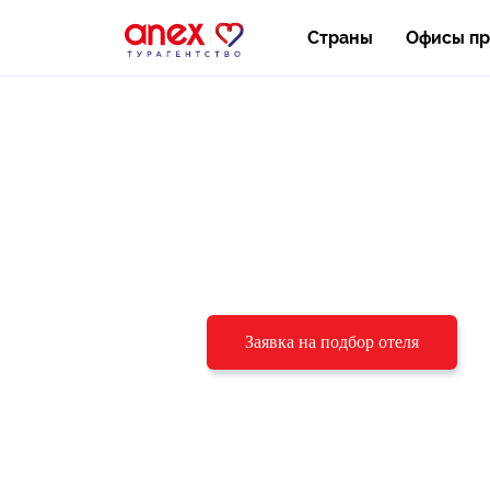
Страны
Офисы п
Подберём отель
под ваш бюджет
и пожелания
Заявка на подбор отеля