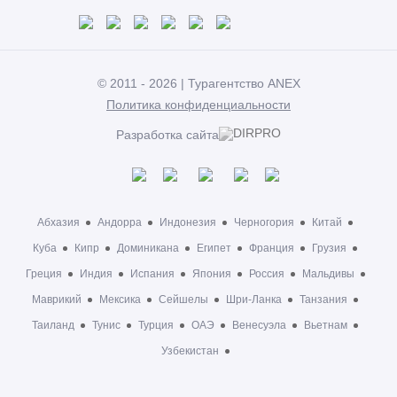
© 2011 - 2026 | Турагентство ANEX
Политика конфиденциальности
Разработка сайта
Абхазия
Андорра
Индонезия
Черногория
Китай
Куба
Кипр
Доминикана
Египет
Франция
Грузия
Греция
Индия
Испания
Япония
Россия
Мальдивы
Маврикий
Мексика
Сейшелы
Шри-Ланка
Танзания
Таиланд
Тунис
Турция
ОАЭ
Венесуэла
Вьетнам
Узбекистан