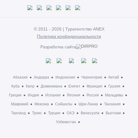
© 2011 - 2026 | Турагентство ANEX
Политика конфиденциальности
Разработка сайта
Абхазия
Андорра
Индонезия
Черногория
Китай
Куба
Кипр
Доминикана
Египет
Франция
Грузия
Греция
Индия
Испания
Япония
Россия
Мальдивы
Маврикий
Мексика
Сейшелы
Шри-Ланка
Танзания
Таиланд
Тунис
Турция
ОАЭ
Венесуэла
Вьетнам
Узбекистан