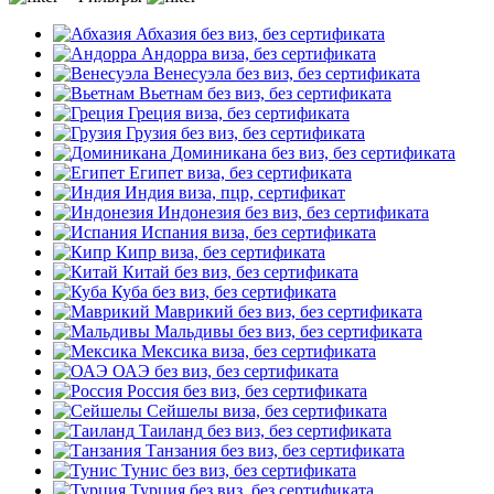
Абхазия
без виз, без сертификата
Андорра
виза, без сертификата
Венесуэла
без виз, без сертификата
Вьетнам
без виз, без сертификата
Греция
виза, без сертификата
Грузия
без виз, без сертификата
Доминикана
без виз, без сертификата
Египет
виза, без сертификата
Индия
виза, пцр, сертификат
Индонезия
без виз, без сертификата
Испания
виза, без сертификата
Кипр
виза, без сертификата
Китай
без виз, без сертификата
Куба
без виз, без сертификата
Маврикий
без виз, без сертификата
Мальдивы
без виз, без сертификата
Мексика
виза, без сертификата
ОАЭ
без виз, без сертификата
Россия
без виз, без сертификата
Сейшелы
виза, без сертификата
Таиланд
без виз, без сертификата
Танзания
без виз, без сертификата
Тунис
без виз, без сертификата
Турция
без виз, без сертификата