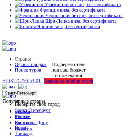
Узбекистан
без виз, без сертификата
Франция
виза, без сертификата
Черногория
без виз, без сертификата
Шри-Ланка
виза, без сертификата
Япония
виза, без сертификата
Страны
Офисы продаж
Подберём отель
Поиск туров
под ваш бюджет
и пожелания
+7 (812) 250-53-01
Заявка на подбор отеля
Санкт-Петербург
Популярные страны
Выберите свой город
Санкт-Петербург
Турция
Москва
Египет
Ростов-на-Дону
Вьетнам
Китай
Пушкин
Таиланд