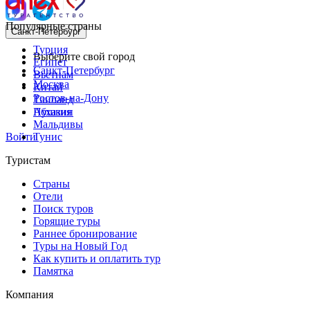
Популярные страны
Санкт-Петербург
Турция
Выберите свой город
Египет
Санкт-Петербург
Вьетнам
Москва
Китай
Ростов-на-Дону
Таиланд
Пушкин
Абхазия
Мальдивы
Войти
Тунис
Туристам
Страны
Отели
Поиск туров
Горящие туры
Раннее бронирование
Туры на Новый Год
Как купить и оплатить тур
Памятка
Компания