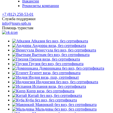
Вакансии
Реквизиты компании
+7 (812) 250-53-01
Служба поддержки
info@tours-spb.ru
Помощь туристам
Абхазия
без виз, без сертификата
Андорра
виза, без сертификата
Венесуэла
без виз, без сертификата
Вьетнам
без виз, без сертификата
Греция
виза, без сертификата
Грузия
без виз, без сертификата
Доминикана
без виз, без сертификата
Египет
виза, без сертификата
Индия
виза, пцр, сертификат
Индонезия
без виз, без сертификата
Испания
виза, без сертификата
Кипр
виза, без сертификата
Китай
без виз, без сертификата
Куба
без виз, без сертификата
Маврикий
без виз, без сертификата
Мальдивы
без виз, без сертификата