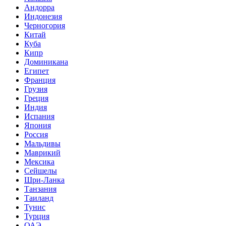
Андорра
Индонезия
Черногория
Китай
Куба
Кипр
Доминикана
Египет
Франция
Грузия
Греция
Индия
Испания
Япония
Россия
Мальдивы
Маврикий
Мексика
Сейшелы
Шри-Ланка
Танзания
Таиланд
Тунис
Турция
ОАЭ