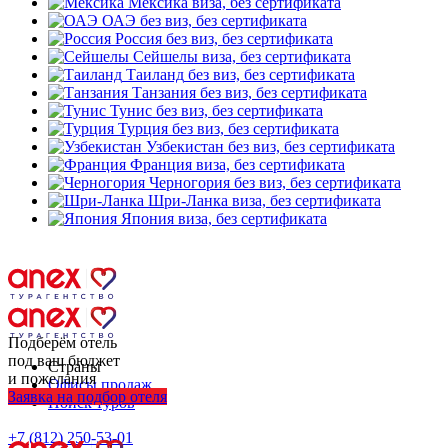
Мексика
виза, без сертификата
ОАЭ
без виз, без сертификата
Россия
без виз, без сертификата
Сейшелы
виза, без сертификата
Таиланд
без виз, без сертификата
Танзания
без виз, без сертификата
Тунис
без виз, без сертификата
Турция
без виз, без сертификата
Узбекистан
без виз, без сертификата
Франция
виза, без сертификата
Черногория
без виз, без сертификата
Шри-Ланка
виза, без сертификата
Япония
виза, без сертификата
Подберём отель
под ваш бюджет
Страны
и пожелания
Офисы продаж
Заявка на подбор отеля
Поиск туров
+7 (812) 250-53-01