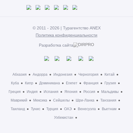
© 2011 - 2026 | Турагентство ANEX
Политика конфиденциальности
Разработка сайта
Абхазия
Андорра
Индонезия
Черногория
Китай
Куба
Кипр
Доминикана
Египет
Франция
Грузия
Греция
Индия
Испания
Япония
Россия
Мальдивы
Маврикий
Мексика
Сейшелы
Шри-Ланка
Танзания
Таиланд
Тунис
Турция
ОАЭ
Венесуэла
Вьетнам
Узбекистан