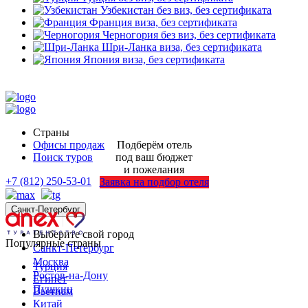
Узбекистан
без виз, без сертификата
Франция
виза, без сертификата
Черногория
без виз, без сертификата
Шри-Ланка
виза, без сертификата
Япония
виза, без сертификата
Страны
Офисы продаж
Подберём отель
Поиск туров
под ваш бюджет
и пожелания
+7 (812) 250-53-01
Заявка на подбор отеля
Санкт-Петербург
Выберите свой город
Популярные страны
Санкт-Петербург
Москва
Турция
Ростов-на-Дону
Египет
Пушкин
Вьетнам
Китай