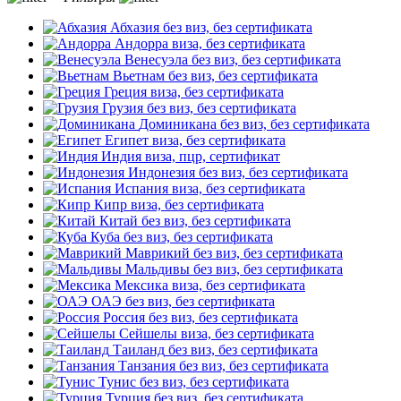
Абхазия
без виз, без сертификата
Андорра
виза, без сертификата
Венесуэла
без виз, без сертификата
Вьетнам
без виз, без сертификата
Греция
виза, без сертификата
Грузия
без виз, без сертификата
Доминикана
без виз, без сертификата
Египет
виза, без сертификата
Индия
виза, пцр, сертификат
Индонезия
без виз, без сертификата
Испания
виза, без сертификата
Кипр
виза, без сертификата
Китай
без виз, без сертификата
Куба
без виз, без сертификата
Маврикий
без виз, без сертификата
Мальдивы
без виз, без сертификата
Мексика
виза, без сертификата
ОАЭ
без виз, без сертификата
Россия
без виз, без сертификата
Сейшелы
виза, без сертификата
Таиланд
без виз, без сертификата
Танзания
без виз, без сертификата
Тунис
без виз, без сертификата
Турция
без виз, без сертификата