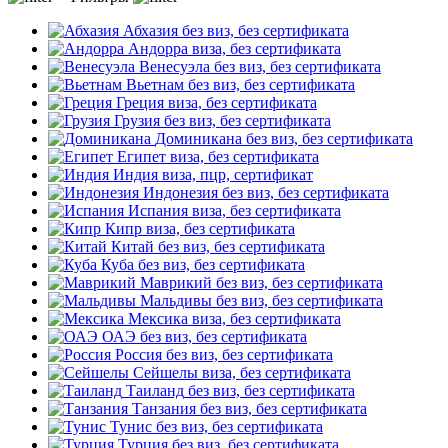
Абхазия
без виз, без сертификата
Андорра
виза, без сертификата
Венесуэла
без виз, без сертификата
Вьетнам
без виз, без сертификата
Греция
виза, без сертификата
Грузия
без виз, без сертификата
Доминикана
без виз, без сертификата
Египет
виза, без сертификата
Индия
виза, пцр, сертификат
Индонезия
без виз, без сертификата
Испания
виза, без сертификата
Кипр
виза, без сертификата
Китай
без виз, без сертификата
Куба
без виз, без сертификата
Маврикий
без виз, без сертификата
Мальдивы
без виз, без сертификата
Мексика
виза, без сертификата
ОАЭ
без виз, без сертификата
Россия
без виз, без сертификата
Сейшелы
виза, без сертификата
Таиланд
без виз, без сертификата
Танзания
без виз, без сертификата
Тунис
без виз, без сертификата
Турция
без виз, без сертификата