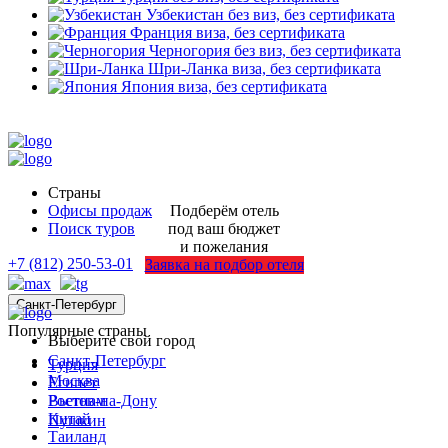
Узбекистан
без виз, без сертификата
Франция
виза, без сертификата
Черногория
без виз, без сертификата
Шри-Ланка
виза, без сертификата
Япония
виза, без сертификата
Страны
Офисы продаж
Подберём отель
Поиск туров
под ваш бюджет
и пожелания
+7 (812) 250-53-01
Заявка на подбор отеля
Санкт-Петербург
Популярные страны
Выберите свой город
Санкт-Петербург
Турция
Москва
Египет
Ростов-на-Дону
Вьетнам
Китай
Пушкин
Таиланд