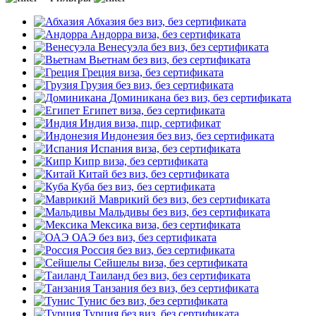
Абхазия
без виз, без сертификата
Андорра
виза, без сертификата
Венесуэла
без виз, без сертификата
Вьетнам
без виз, без сертификата
Греция
виза, без сертификата
Грузия
без виз, без сертификата
Доминикана
без виз, без сертификата
Египет
виза, без сертификата
Индия
виза, пцр, сертификат
Индонезия
без виз, без сертификата
Испания
виза, без сертификата
Кипр
виза, без сертификата
Китай
без виз, без сертификата
Куба
без виз, без сертификата
Маврикий
без виз, без сертификата
Мальдивы
без виз, без сертификата
Мексика
виза, без сертификата
ОАЭ
без виз, без сертификата
Россия
без виз, без сертификата
Сейшелы
виза, без сертификата
Таиланд
без виз, без сертификата
Танзания
без виз, без сертификата
Тунис
без виз, без сертификата
Турция
без виз, без сертификата