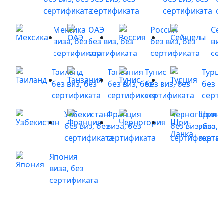
сертификата
сертификата
сертификата
Мексика
ОАЭ
Россия
С
виза, без
без виз, без
без виз, без
в
сертификата
сертификата
сертификата
с
Таиланд
Танзания
Тунис
Тур
без виз, без
без виз, без
без виз, без
без 
сертификата
сертификата
сертификата
сер
Узбекистан
Франция
Черногория
Шри-
без виз, без
виза, без
без виз, без
виза,
сертификата
сертификата
сертификат
серт
Япония
виза, без
сертификата