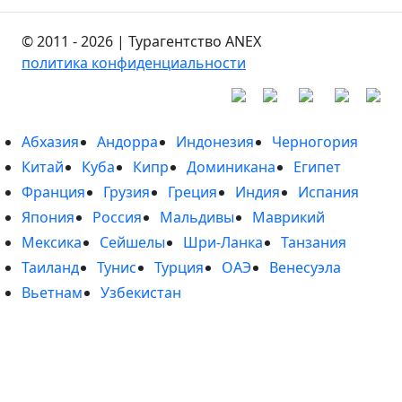
© 2011 - 2026 | Турагентство ANEX
политика конфиденциальности
Абхазия
Андорра
Индонезия
Черногория
Китай
Куба
Кипр
Доминикана
Египет
Франция
Грузия
Греция
Индия
Испания
Япония
Россия
Мальдивы
Маврикий
Мексика
Сейшелы
Шри-Ланка
Танзания
Таиланд
Тунис
Турция
ОАЭ
Венесуэла
Вьетнам
Узбекистан