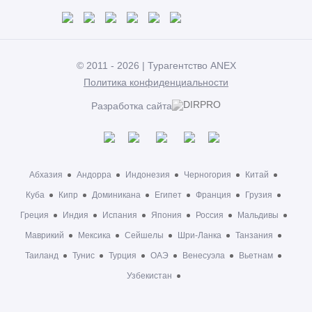
© 2011 - 2026 | Турагентство ANEX
Политика конфиденциальности
Разработка сайта
Абхазия
Андорра
Индонезия
Черногория
Китай
Куба
Кипр
Доминикана
Египет
Франция
Грузия
Греция
Индия
Испания
Япония
Россия
Мальдивы
Маврикий
Мексика
Сейшелы
Шри-Ланка
Танзания
Таиланд
Тунис
Турция
ОАЭ
Венесуэла
Вьетнам
Узбекистан