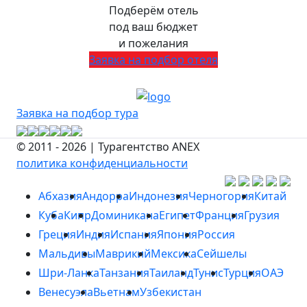
Подберём отель
под ваш бюджет
и пожелания
Заявка на подбор отеля
Заявка на подбор тура
© 2011 - 2026 | Турагентство ANEX
политика конфиденциальности
Абхазия
Андорра
Индонезия
Черногория
Китай
Куба
Кипр
Доминикана
Египет
Франция
Грузия
Греция
Индия
Испания
Япония
Россия
Мальдивы
Маврикий
Мексика
Сейшелы
Шри-Ланка
Танзания
Таиланд
Тунис
Турция
ОАЭ
Венесуэла
Вьетнам
Узбекистан