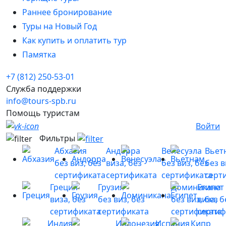
Раннее бронирование
Туры на Новый Год
Как купить и оплатить тур
Памятка
+7 (812) 250-53-01
Служба поддержки
info@tours-spb.ru
Помощь туристам
Войти
Фильтры
Абхазия
Андорра
Венесуэла
Вьет
без виз, без
виза, без
без виз, без
без в
сертификата
сертификата
сертификата
серт
Греция
Грузия
Доминикана
Египет
виза, без
без виз, без
без виз, без
виза, б
сертификата
сертификата
сертификата
сертиф
Индия
Индонезия
Испания
Кипр