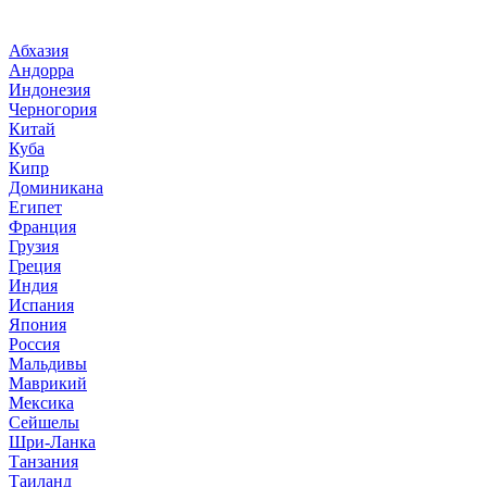
Абхазия
Андорра
Индонезия
Черногория
Китай
Куба
Кипр
Доминикана
Египет
Франция
Грузия
Греция
Индия
Испания
Япония
Россия
Мальдивы
Маврикий
Мексика
Сейшелы
Шри-Ланка
Танзания
Таиланд