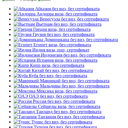
Абхазия
без виз, без сертификата
Андорра
виза, без сертификата
Венесуэла
без виз, без сертификата
Вьетнам
без виз, без сертификата
Греция
виза, без сертификата
Грузия
без виз, без сертификата
Доминикана
без виз, без сертификата
Египет
виза, без сертификата
Индия
виза, пцр, сертификат
Индонезия
без виз, без сертификата
Испания
виза, без сертификата
Кипр
виза, без сертификата
Китай
без виз, без сертификата
Куба
без виз, без сертификата
Маврикий
без виз, без сертификата
Мальдивы
без виз, без сертификата
Мексика
виза, без сертификата
ОАЭ
без виз, без сертификата
Россия
без виз, без сертификата
Сейшелы
виза, без сертификата
Таиланд
без виз, без сертификата
Танзания
без виз, без сертификата
Тунис
без виз, без сертификата
Турция
без виз, без сертификата