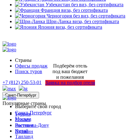
Узбекистан
без виз, без сертификата
Франция
виза, без сертификата
Черногория
без виз, без сертификата
Шри-Ланка
виза, без сертификата
Япония
виза, без сертификата
Страны
Офисы продаж
Подберём отель
Поиск туров
под ваш бюджет
и пожелания
+7 (812) 250-53-01
Заявка на подбор отеля
Санкт-Петербург
Популярные страны
Выберите свой город
Санкт-Петербург
Турция
Москва
Египет
Ростов-на-Дону
Вьетнам
Китай
Пушкин
Таиланд