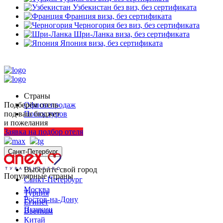
Узбекистан
без виз, без сертификата
Франция
виза, без сертификата
Черногория
без виз, без сертификата
Шри-Ланка
виза, без сертификата
Япония
виза, без сертификата
Страны
Подберём отель
Офисы продаж
под ваш бюджет
Поиск туров
и пожелания
+7 (812) 250-53-01
Заявка на подбор отеля
Санкт-Петербург
Выберите свой город
Популярные страны
Санкт-Петербург
Москва
Турция
Ростов-на-Дону
Египет
Пушкин
Вьетнам
Китай