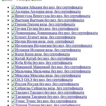
Абхазия
без виз, без сертификата
Андорра
виза, без сертификата
Венесуэла
без виз, без сертификата
Вьетнам
без виз, без сертификата
Греция
виза, без сертификата
Грузия
без виз, без сертификата
Доминикана
без виз, без сертификата
Египет
виза, без сертификата
Индия
виза, пцр, сертификат
Индонезия
без виз, без сертификата
Испания
виза, без сертификата
Кипр
виза, без сертификата
Китай
без виз, без сертификата
Куба
без виз, без сертификата
Маврикий
без виз, без сертификата
Мальдивы
без виз, без сертификата
Мексика
виза, без сертификата
ОАЭ
без виз, без сертификата
Россия
без виз, без сертификата
Сейшелы
виза, без сертификата
Таиланд
без виз, без сертификата
Танзания
без виз, без сертификата
Тунис
без виз, без сертификата
Турция
без виз, без сертификата