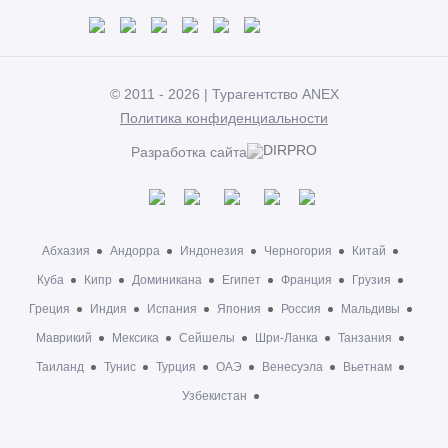
© 2011 - 2026 | Турагентство ANEX
Политика конфиденциальности
Разработка сайта
Абхазия
Андорра
Индонезия
Черногория
Китай
Куба
Кипр
Доминикана
Египет
Франция
Грузия
Греция
Индия
Испания
Япония
Россия
Мальдивы
Маврикий
Мексика
Сейшелы
Шри-Ланка
Танзания
Таиланд
Тунис
Турция
ОАЭ
Венесуэла
Вьетнам
Узбекистан