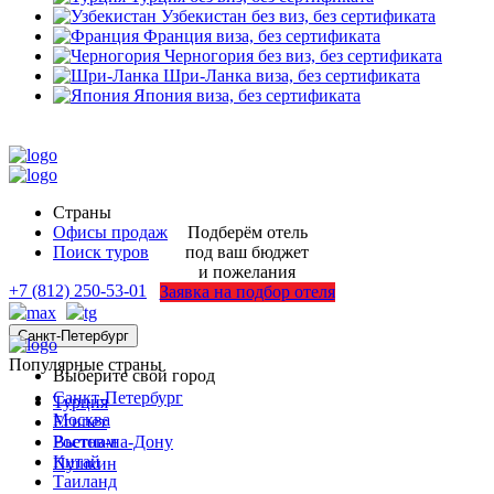
Узбекистан
без виз, без сертификата
Франция
виза, без сертификата
Черногория
без виз, без сертификата
Шри-Ланка
виза, без сертификата
Япония
виза, без сертификата
Страны
Офисы продаж
Подберём отель
Поиск туров
под ваш бюджет
и пожелания
+7 (812) 250-53-01
Заявка на подбор отеля
Санкт-Петербург
Популярные страны
Выберите свой город
Санкт-Петербург
Турция
Москва
Египет
Ростов-на-Дону
Вьетнам
Китай
Пушкин
Таиланд