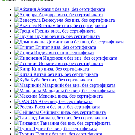
Абхазия
без виз, без сертификата
Андорра
виза, без сертификата
Венесуэла
без виз, без сертификата
Вьетнам
без виз, без сертификата
Греция
виза, без сертификата
Грузия
без виз, без сертификата
Доминикана
без виз, без сертификата
Египет
виза, без сертификата
Индия
виза, пцр, сертификат
Индонезия
без виз, без сертификата
Испания
виза, без сертификата
Кипр
виза, без сертификата
Китай
без виз, без сертификата
Куба
без виз, без сертификата
Маврикий
без виз, без сертификата
Мальдивы
без виз, без сертификата
Мексика
виза, без сертификата
ОАЭ
без виз, без сертификата
Россия
без виз, без сертификата
Сейшелы
виза, без сертификата
Таиланд
без виз, без сертификата
Танзания
без виз, без сертификата
Тунис
без виз, без сертификата
Турция
без виз, без сертификата